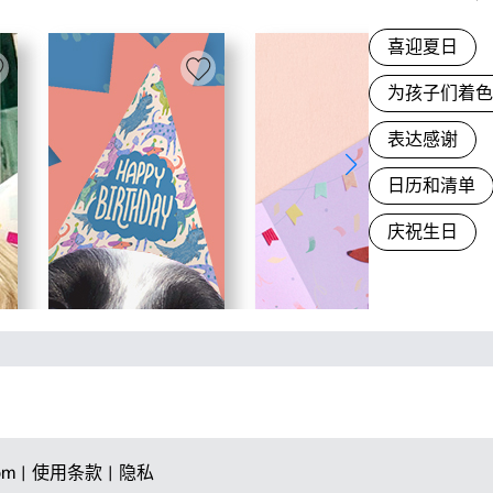
喜迎夏日
为孩子们着
表达感谢
日历和清单
庆祝生日
om |
使用条款 |
隐私