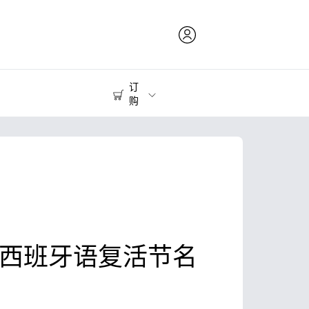
订
购
打印耗材
打印机
的西班牙语复活节名