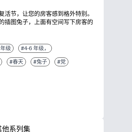
复活节，让您的房客感到格外特别。
的插图兔子，上面有空间写下房客的
3 年级
#4-6 年级，
#春天
#兔子
#党
其他系列集