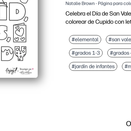
Natalie Brown - Página para col
Celebra el Día de San Vale
colorear de Cupido con le
Por qué funciona:
Imprima y listo: sin prep
#elemental
#san vale
Mantiene a los niños ocu
#grados 1-3
#grados 
Refuerza el reconocimie
Flexible para fiestas, c
#jardín de infantes
#m
O