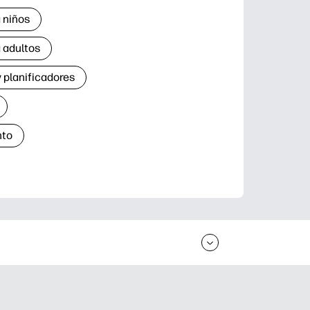
 niños
 adultos
 planificadores
nto