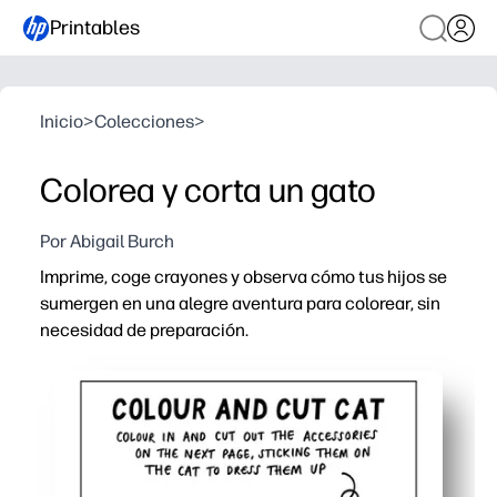
Printables
Inicio
>
Colecciones
>
Colorea y corta un gato
Por Abigail Burch
Imprime, coge crayones y observa cómo tus hijos se
sumergen en una alegre aventura para colorear, sin
necesidad de preparación.
Por qué funciona:
Actividad para imprimir y llevar que llena la hora de ter
Ayuda a sus hijos a desarrollar el control de la motricida
Los mantiene felizmente ocupados sin pantallas: tienes
Perfecto para el hogar, el aula y los viajes: fácil de re