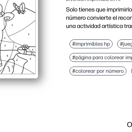
Solo tienes que imprimirlo
número convierte el reco
una actividad artística tra
Por qué funciona:
Sin preparación: imprim
#imprimibles hp
#jue
Desarrolla habilidades 
#página para colorear im
Apto para la motricidad 
Revelación motivadora: 
#colorear por número
O