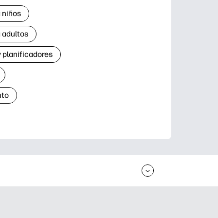
 niños
 adultos
 planificadores
nto