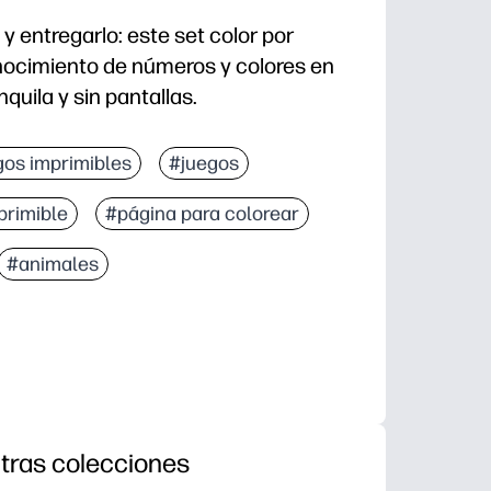
 y entregarlo: este set color por
nocimiento de números y colores en
nquila y sin pantallas.
a una página y vaya al trabajo matutino, a los centr
gos imprimibles
#juegos
clave: reconocimiento de números, combinación de c
primible
#página para colorear
fina: colorear dentro de las formas mejora el agarre 
los niños se mantienen comprometidos para descubri
#animales
tras colecciones