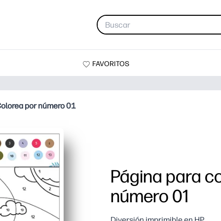
FAVORITOS
 Colorea por número 01
Página para co
número 01
Diversión imprimible en HP