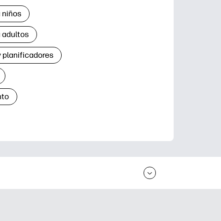
 niños
 adultos
 planificadores
nto