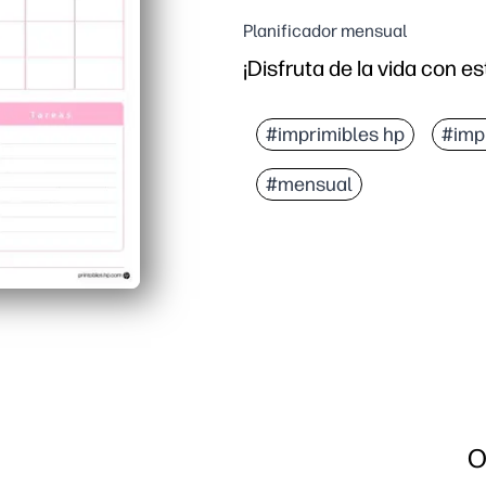
Planificador mensual
¡Disfruta de la vida con es
#imprimibles hp
#imp
#mensual
O