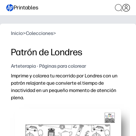
Printables
Inicio
>
Colecciones
>
Patrón de Londres
Arteterapia - Páginas para colorear
Imprime y colorea tu recorrido por Londres con un
patrón relajante que convierte el tiempo de
inactividad en un pequeño momento de atención
plena.
Por qué funciona:
Sin preparación: solo tienes que imprimir, coger crayon
La repetición de íconos aumenta la concentración y aliv
Desarrolla la motricidad fina y la confianza en el color,