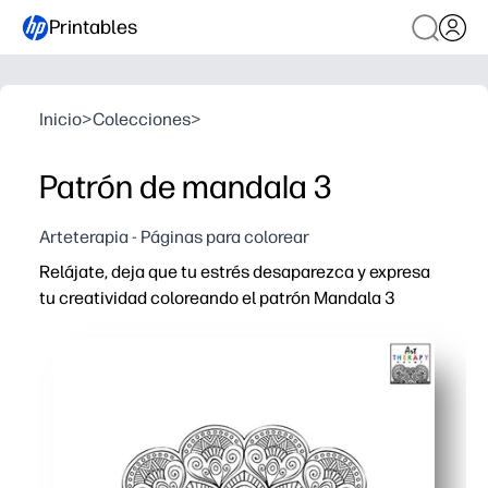
Printables
Inicio
>
Colecciones
>
Patrón de mandala 3
Arteterapia - Páginas para colorear
Relájate, deja que tu estrés desaparezca y expresa
tu creatividad coloreando el patrón Mandala 3
Por qué funciona:
Práctica impresión y uso: basta con pulsar imprimir y em
Concentración relajante: ideal para perder el cerebro, r
Desarrollo de habilidades: mejora el control de la motri
Uso flexible: ideal para quienes terminan temprano, cent