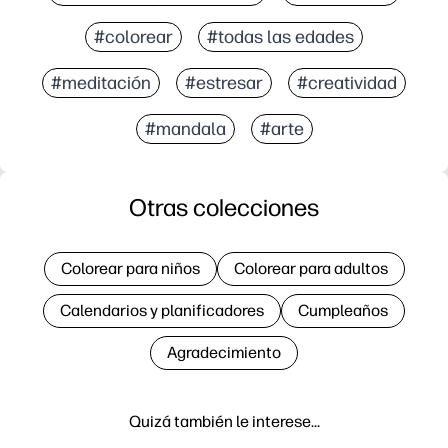
#colorear
#todas las edades
#meditación
#estresar
#creatividad
#mandala
#arte
Otras colecciones
Colorear para niños
Colorear para adultos
Calendarios y planificadores
Cumpleaños
Agradecimiento
Quizá también le interese…