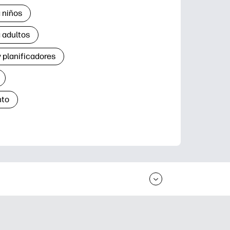
 niños
 adultos
 planificadores
nto