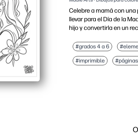
Celebre a mamá con una p
llevar para el Día de la M
hijo y convertirla en un re
Por qué funciona:
Sin preparación: imprim
#grados 4 a 6
#eleme
Los contornos simples y
#imprimible
#páginas
Los niños añaden sus c
El diseño tamaño carta 
O