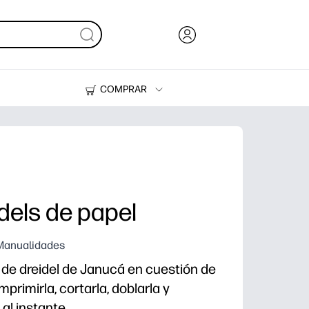
COMPRAR
Tinta y Tóner
Impresoras
dels de papel
 Manualidades
 de dreidel de Janucá en cuestión de
primirla, cortarla, doblarla y
al instante.