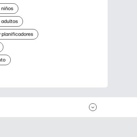
 niños
 adultos
 planificadores
nto