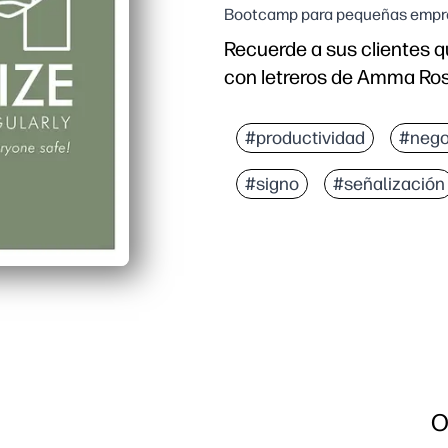
Bootcamp para pequeñas empre
Recuerde a sus clientes 
con letreros de Amma Ros
#productividad
#nego
#signo
#señalización
O