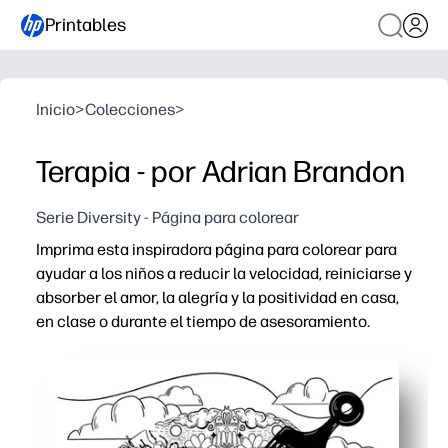
Printables
Inicio
>
Colecciones
>
Terapia - por Adrian Brandon
Serie Diversity - Página para colorear
Imprima esta inspiradora página para colorear para
ayudar a los niños a reducir la velocidad, reiniciarse y
absorber el amor, la alegría y la positividad en casa,
en clase o durante el tiempo de asesoramiento.
Por qué funciona:
Listo en minutos: solo tienes que imprimir y distribuir 
Calma las mentes ocupadas: la coloración consciente re
Desarrolla habilidades: fortalece el control de la motri