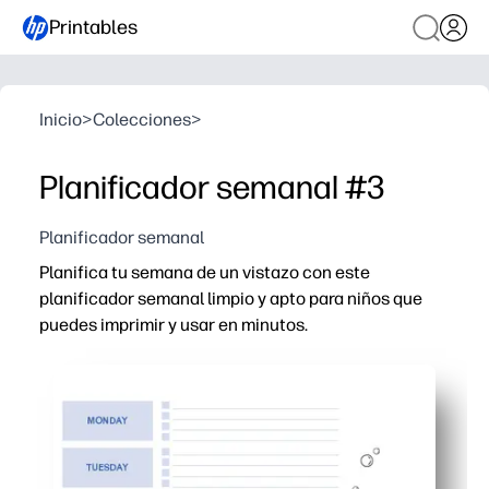
Printables
Inicio
>
Colecciones
>
Planificador semanal #3
Planificador semanal
Planifica tu semana de un vistazo con este
planificador semanal limpio y apto para niños que
puedes imprimir y usar en minutos.
Por qué funciona:
Imprime y listo: no requiere preparación, se adapta al p
Elimine los bloques diarios y un área de notas: registre l
Fomenta la independencia: los niños comprueban las tar
Funciona en cualquier lugar: nevera, centro de mando fa