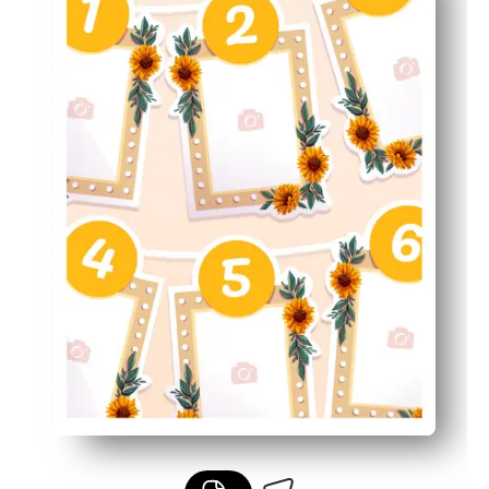
Børnehaveklar stil - blød, munter kunst, der lyser vægg
Hukommelsesvenlig - gem siderne som et førsteårs minde