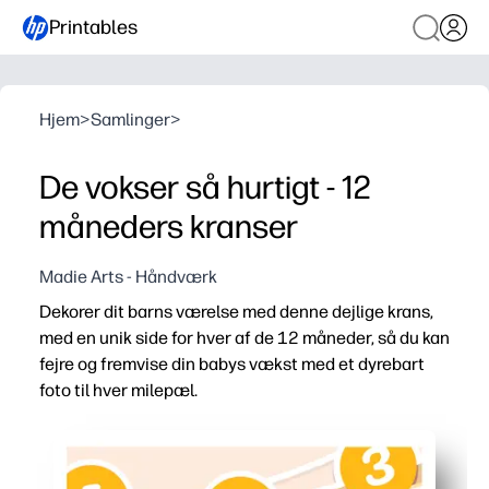
Printables
Hjem
>
Samlinger
>
De vokser så hurtigt - 12
måneders kranser
Madie Arts - Håndværk
Dekorer dit barns værelse med denne dejlige krans,
med en unik side for hver af de 12 måneder, så du kan
fejre og fremvise din babys vækst med et dyrebart
foto til hver milepæl.
Hvorfor det virker:
Udskriv derhjemme - tilføj månedlige fotos og hæng på 
Holder milepæle organiseret - se dit barns år med et over