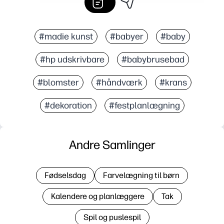
#madie kunst
#babyer
#baby
#hp udskrivbare
#babybrusebad
#blomster
#håndværk
#krans
#dekoration
#festplanlægning
Andre Samlinger
Fødselsdag
Farvelægning til børn
Kalendere og planlæggere
Tak
Spil og puslespil