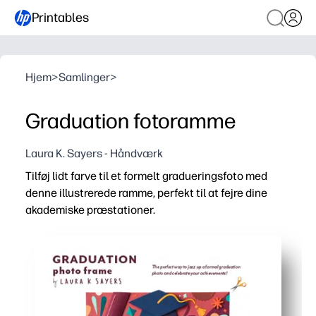
Printables
Hjem
>
Samlinger
>
Graduation fotoramme
Laura K. Sayers - Håndværk
Tilføj lidt farve til et formelt gradueringsfoto med
denne illustrerede ramme, perfekt til at fejre dine
akademiske præstationer.
Hvorfor det virker:
Ingen forberedelser, udskriv og gå - du trykker bare på pri
Engagerende for børn - du får et hurtigt håndværk med l
Alsidig skærm - du kan indramme den, placere den på en v
Personlig souvenir - du tilføjer navne, datoer og skolefa