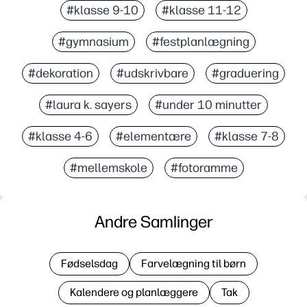
#klasse 9-10
#klasse 11-12
#gymnasium
#festplanlægning
#dekoration
#udskrivbare
#graduering
#laura k. sayers
#under 10 minutter
#klasse 4-6
#elementære
#klasse 7-8
#mellemskole
#fotoramme
Andre Samlinger
Fødselsdag
Farvelægning til børn
Kalendere og planlæggere
Tak