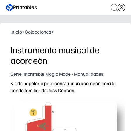
Printables
Inicio
>
Colecciones
>
Instrumento musical de
acordeón
Serie imprimible Magic Made - Manualidades
Kit de papelería para construir un acordeón para la
banda familiar de Jess Deacon.
Por qué funciona:
Imprimes y construyes en un abrir y cerrar de ojos: los 
Mantiene a los niños interesados: un ingenioso proyecto
Sneaks in STEAM: habla sobre la simetría, los patrones y
Listo para el aula o el hogar: las piezas se guardan plan