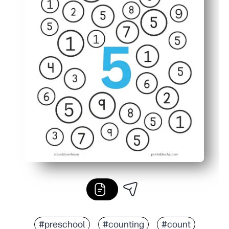
#preschool
#counting
#count