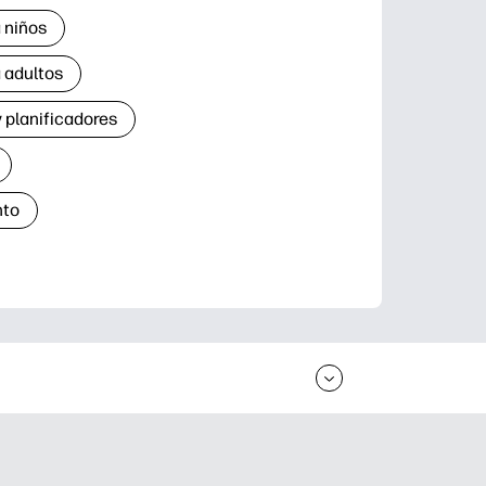
 niños
 adultos
 planificadores
nto