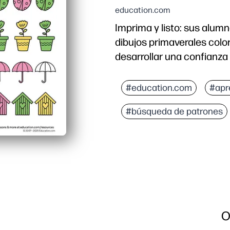
education.com
Imprima y listo: sus alu
dibujos primaverales colo
desarrollar una confianz
Por qué funciona:
Ahorra tiempo de prepar
#education.com
#apr
Los niños se entretienen
#búsqueda de patrones
Refuerza las habilidade
Fácil de evaluar: una pá
O