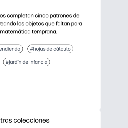
mnos completan cinco patrones de
reando los objetos que faltan para
a matemática temprana.
ación: solo imprime, agrega crayones y estarás listo
endiendo
#hojas de cálculo
 con los brillantes íconos primaverales (piense en f
#jardín de infancia
s básicas: patrones repetitivos simples, reconocimi
gina muestra quién puede extender un patrón, seguir 
tras colecciones