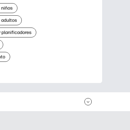
 niños
 adultos
 planificadores
nto