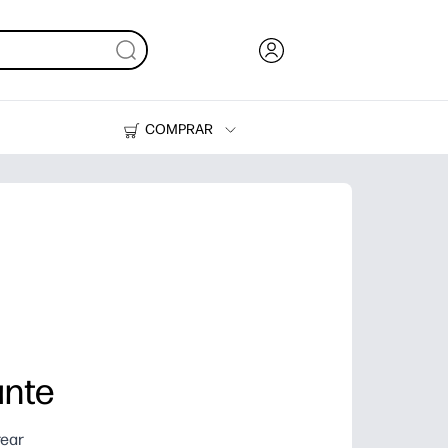
COMPRAR
Tinta, tóner y papel
Impresoras
ante
rear