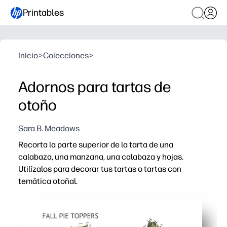
Printables
Inicio
>
Colecciones
>
Adornos para tartas de
otoño
Sara B. Meadows
Recorta la parte superior de la tarta de una
calabaza, una manzana, una calabaza y hojas.
Utilízalos para decorar tus tartas o tartas con
temática otoñal.
Por qué funciona:
Fiesta estampada: puedes decorar sin esfuerzo en cues
Actividad aprobada por niños: mantienes a los pequeño