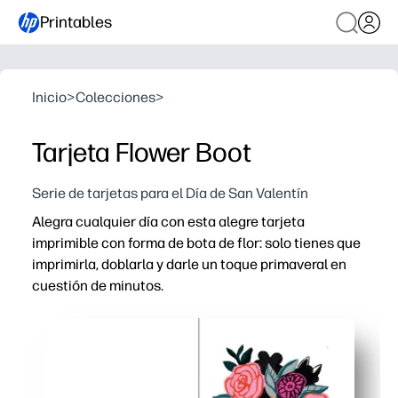
Printables
Inicio
>
Colecciones
>
Tarjeta Flower Boot
Serie de tarjetas para el Día de San Valentín
Alegra cualquier día con esta alegre tarjeta
imprimible con forma de bota de flor: solo tienes que
imprimirla, doblarla y darle un toque primaveral en
cuestión de minutos.
Por qué funciona:
Comodidad sin necesidad de preparación: impresión rápid
Apto para niños y listo para el aula: invite a los niños 
Versátil para agradecimientos, cumpleaños, agradecimie