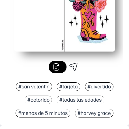
Ilustraciones nítidas y de alta calidad, diseñadas para 
#san valentín
#tarjeta
#divertido
#colorido
#todas las edades
#menos de 5 minutos
#harvey grace