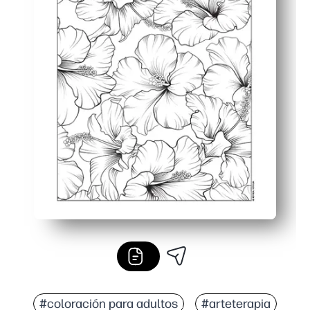
#coloración para adultos
#arteterapia