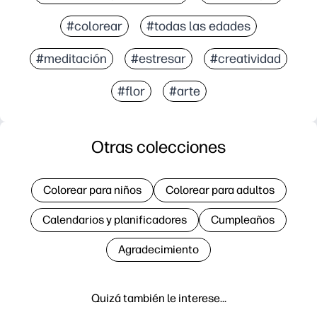
#colorear
#todas las edades
#meditación
#estresar
#creatividad
#flor
#arte
Otras colecciones
Colorear para niños
Colorear para adultos
Calendarios y planificadores
Cumpleaños
Agradecimiento
Quizá también le interese…