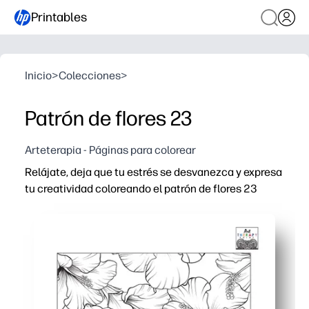
Printables
Inicio
>
Colecciones
>
Patrón de flores 23
Arteterapia - Páginas para colorear
Relájate, deja que tu estrés se desvanezca y expresa
tu creatividad coloreando el patrón de flores 23
Por qué funciona:
Simplemente imprime y colorea, sin preparación ni conf
Los intrincados motivos florales fomentan la calma, me
Puedes usarlo para descansos cerebrales rápidos, para te
Obtiene líneas limpias en una sola página: se adapta al 