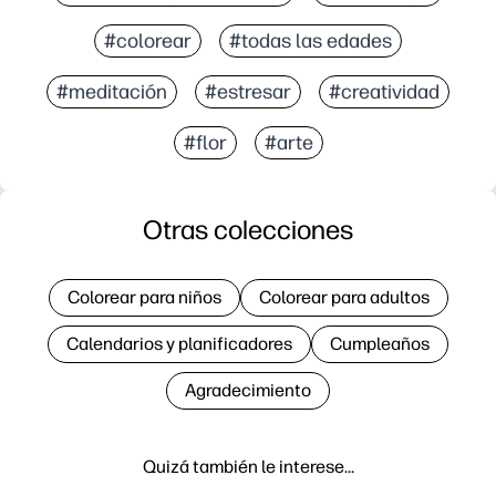
#colorear
#todas las edades
#meditación
#estresar
#creatividad
#flor
#arte
Otras colecciones
Colorear para niños
Colorear para adultos
Calendarios y planificadores
Cumpleaños
Agradecimiento
Quizá también le interese…