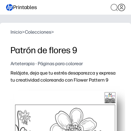
Printables
Inicio
>
Colecciones
>
Patrón de flores 9
Arteterapia - Páginas para colorear
Relájate, deja que tu estrés desaparezca y expresa
tu creatividad coloreando con Flower Pattern 9
Por qué funciona:
Imprimible sin preparación: puedes imprimir y empezar 
Estampado floral detallado: te mantiene ocupado, alivia
Versátil y fácil de usar para rincones tranquilos, centr
Reutilizable: reimprima para explorar nuevas paletas d