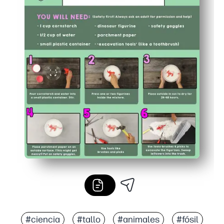
#ciencia
#tallo
#animales
#fósil