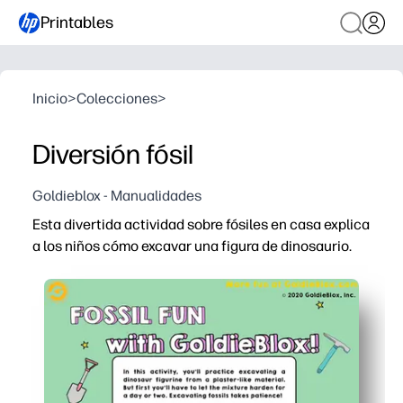
Printables
Inicio
>
Colecciones
>
Diversión fósil
Goldieblox - Manualidades
Esta divertida actividad sobre fósiles en casa explica
a los niños cómo excavar una figura de dinosaurio.
Por qué funciona:
Comodidad de imprimir y usar: puede configurarlo rápi
STEM práctico: los niños practican la motricidad fina, la
Instrucciones claras paso a paso: puede guiarlos o deja
Gran compromiso: la gran revelación mantiene a los ni