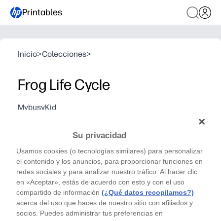
Printables
Inicio
>
Colecciones
>
Frog Life Cycle
MybusyKid
This printable activity helps children learn about the
frog life cycle by cutting and pasting the pictures of
Su privacidad
its life cycle
Usamos cookies (o tecnologías similares) para personalizar
el contenido y los anuncios, para proporcionar funciones en
redes sociales y para analizar nuestro tráfico. Al hacer clic
en «Aceptar», estás de acuerdo con esto y con el uso
compartido de información
(¿Qué datos recopilamos?)
acerca del uso que haces de nuestro sitio con afiliados y
socios. Puedes administrar tus preferencias en