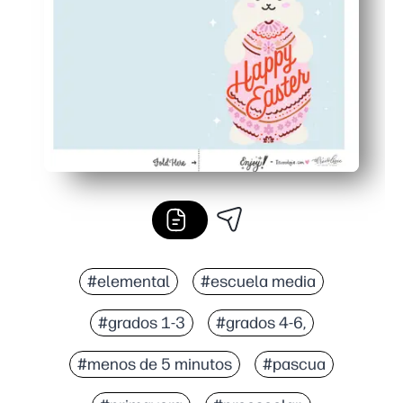
Solución sin preparación para los días ajetreados: compar
#elemental
#escuela media
#grados 1-3
#grados 4-6,
#menos de 5 minutos
#pascua