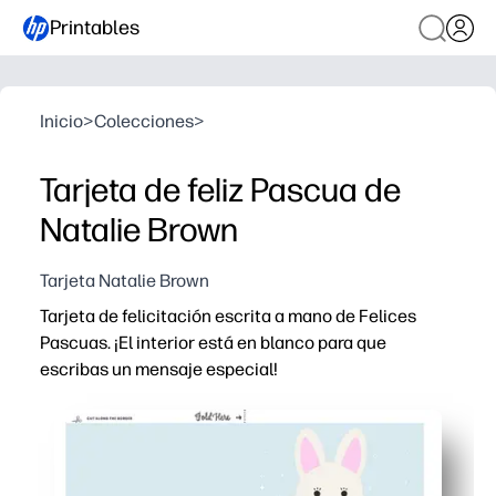
Printables
Inicio
>
Colecciones
>
Tarjeta de feliz Pascua de
Natalie Brown
Tarjeta Natalie Brown
Tarjeta de felicitación escrita a mano de Felices
Pascuas. ¡El interior está en blanco para que
escribas un mensaje especial!
Por qué funciona:
Puedes imprimir en casa en cuestión de minutos: solo ti
El diseño con letras a mano parece digno de una boutiqu
El interior en blanco invita a la personalización: añada 