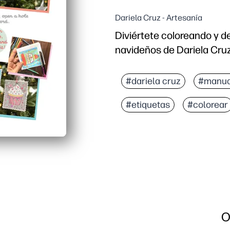
Dariela Cruz - Artesanía
Diviértete coloreando y d
navideños de Dariela Cruz
Por qué funciona:
Manualidades para impri
#dariela cruz
#manua
Involucra a niños de to
#etiquetas
#colorear
Desarrolla la motricidad
Versátil para el hogar, e
O