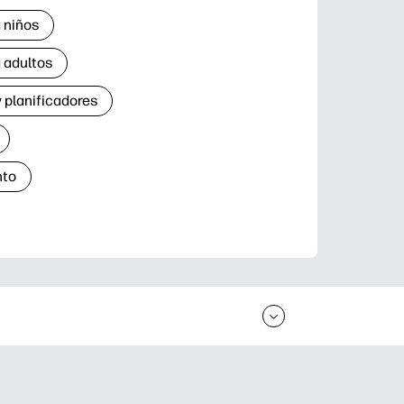
 niños
 adultos
 planificadores
nto