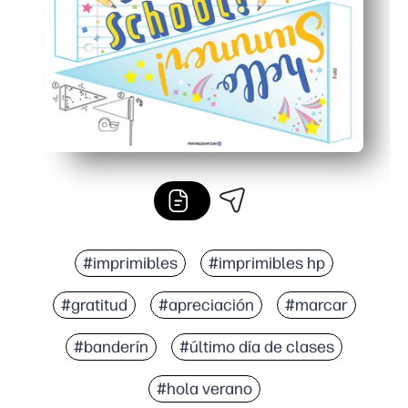
#imprimibles
#imprimibles hp
#gratitud
#apreciación
#marcar
#banderín
#último día de clases
#hola verano