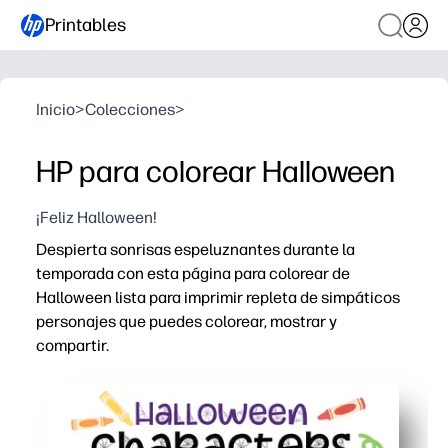
Printables
Inicio
>
Colecciones
>
HP para colorear Halloween
¡Feliz Halloween!
Despierta sonrisas espeluznantes durante la
temporada con esta página para colorear de
Halloween lista para imprimir repleta de simpáticos
personajes que puedes colorear, mostrar y
compartir.
Por qué funciona:
Sin preparación: basta con hacer clic, imprimir y colorea
Mantiene a los niños ocupados mientras desarrollan sus 