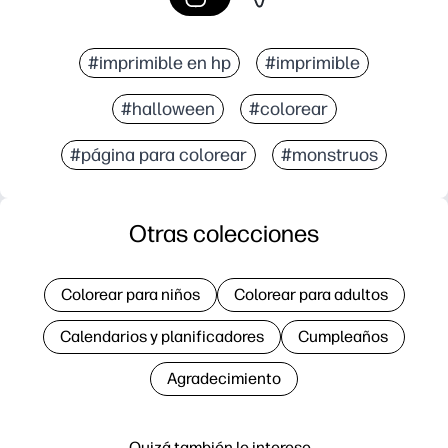
#imprimible en hp
#imprimible
#halloween
#colorear
#página para colorear
#monstruos
Otras colecciones
Colorear para niños
Colorear para adultos
Calendarios y planificadores
Cumpleaños
Agradecimiento
Quizá también le interese…