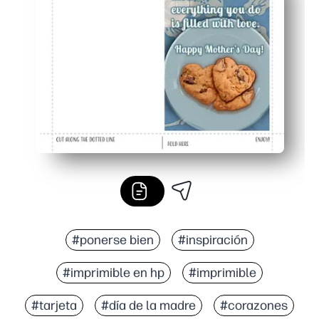
Apto para el aula: actividad rápida y sencilla que se adap
Aspecto listo para regalar: las alegres obras de arte de 
#ponerse bien
#inspiración
#imprimible en hp
#imprimible
#tarjeta
#día de la madre
#corazones