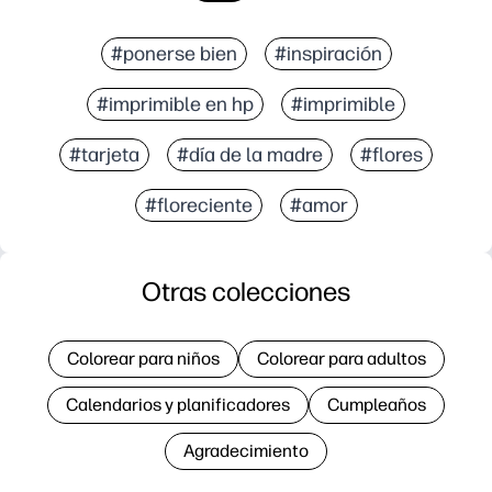
#ponerse bien
#inspiración
#imprimible en hp
#imprimible
#tarjeta
#día de la madre
#flores
#floreciente
#amor
Otras colecciones
Colorear para niños
Colorear para adultos
Calendarios y planificadores
Cumpleaños
Agradecimiento