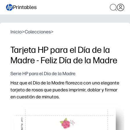
Printables
Inicio
>
Colecciones
>
Tarjeta HP para el Día de la
Madre - Feliz Día de la Madre
Serie HP para el Día de la Madre
Haz que el Día de la Madre florezca con una elegante
tarjeta de rosas que puedes imprimir, doblar y firmar
en cuestión de minutos.
Por qué funciona:
Comodidad sin preparación: imprime en papel o cartulin
Sentido y personal: añade tu propio mensaje o garabatos
Elegante ilustración en forma de rosa: luce pulida y list