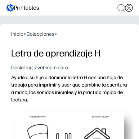
Printables
Inicio
>
Colecciones
>
Letra de aprendizaje H
Desirée @lovebloomlearn
Ayude a su hijo a dominar la letra H con una hoja de
trabajo para imprimir y usar que combine la escritura
a mano, los sonidos iniciales y la práctica rápida de
lectura.
Por qué funciona:
Sin preparación (basta con imprimir y empezar), le ahorr
La participación práctica con líneas para trazar y esc
Desarrolla la conciencia fonémica a medida que los niño