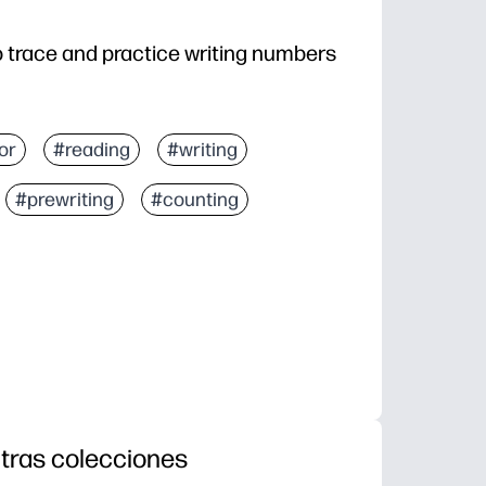
 trace and practice writing numbers
or
#reading
#writing
#prewriting
#counting
tras colecciones