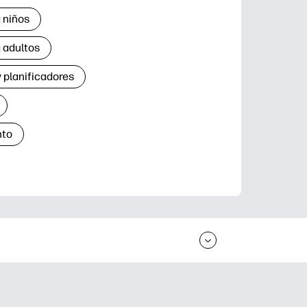
 niños
 adultos
 planificadores
nto