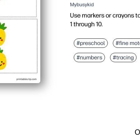
Mybusykid
Use markers or crayons to
1 through 10.
#preschool
#fine mot
#numbers
#tracing
O