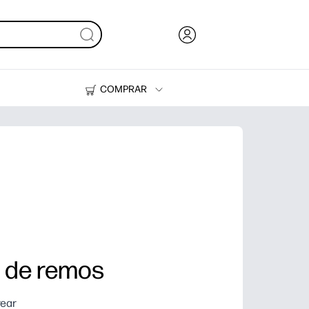
COMPRAR
Tinta, tóner y papel
Impresoras
e de remos
rear