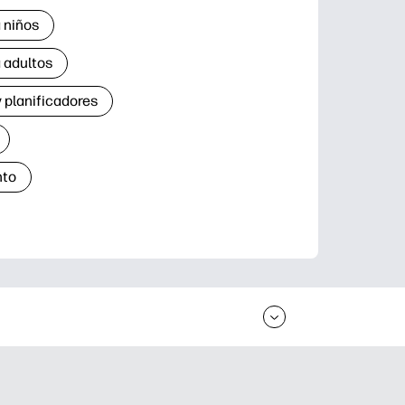
 niños
 adultos
 planificadores
nto