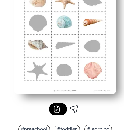
#preschool
#toddler
#learning