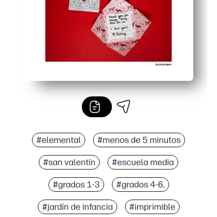
#elemental
#menos de 5 minutos
#san valentín
#escuela media
#grados 1-3
#grados 4-6,
#jardín de infancia
#imprimible