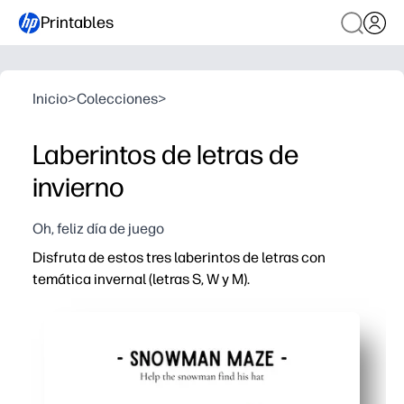
Printables
Inicio
>
Colecciones
>
Laberintos de letras de
invierno
Oh, feliz día de juego
Disfruta de estos tres laberintos de letras con
temática invernal (letras S, W y M).
Por qué funciona:
Puede imprimir en segundos, sin necesidad de cortar ni 
Los niños practican el reconocimiento de las letras S, 
Trazar caminos mejora la motricidad fina, el control del l
Perfecto para centros, personas que terminan temprano, 