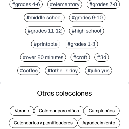
#grades 4-6
#elementary
#grades 7-8
#middle school
#grades 9-10
#grades 11-12
#high school
#printable
#grades 1-3
#over 20 minutes
#craft
#3d
#coffee
#father's day
#julia yus
Otras colecciones
Verano
Colorear para niños
Cumpleaños
Calendarios y planificadores
Agradecimiento