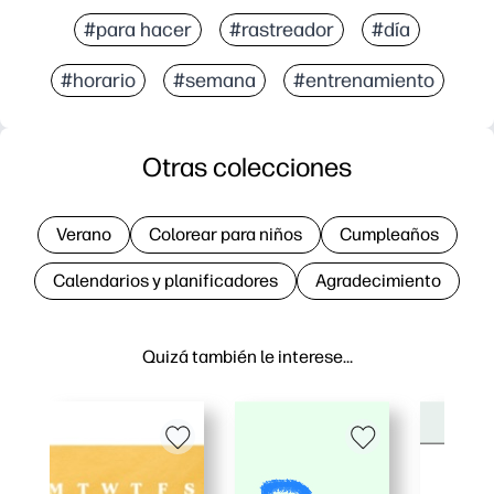
#para hacer
#rastreador
#día
#horario
#semana
#entrenamiento
Otras colecciones
Verano
Colorear para niños
Cumpleaños
Calendarios y planificadores
Agradecimiento
Quizá también le interese…