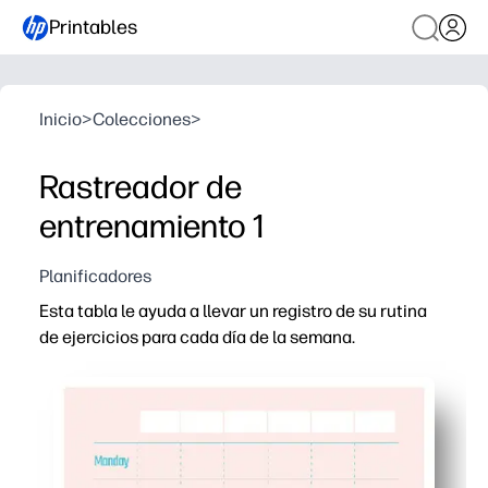
Printables
Inicio
>
Colecciones
>
Rastreador de
entrenamiento 1
Planificadores
Esta tabla le ayuda a llevar un registro de su rutina
de ejercicios para cada día de la semana.
Por qué funciona:
Puedes imprimir y listo, sin necesidad de configurarlo,
Registra los minutos rápidamente con las pegatinas de 
Puedes ver toda tu semana de un vistazo: detecta las b
Mantienes a todos al día: ideal para familias o aulas, fá