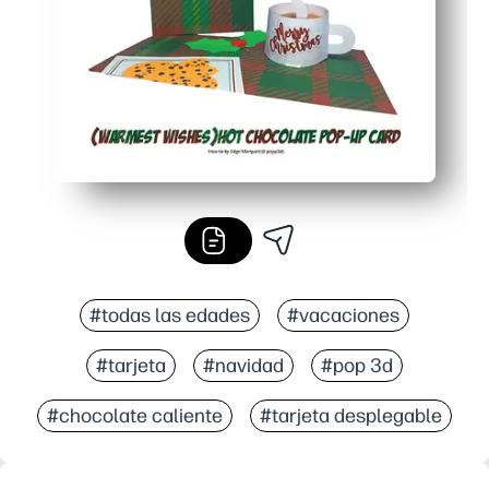
#todas las edades
#vacaciones
#tarjeta
#navidad
#pop 3d
#chocolate caliente
#tarjeta desplegable