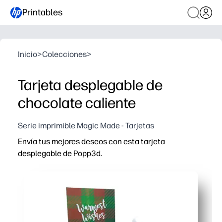
Printables
Inicio
>
Colecciones
>
Tarjeta desplegable de
chocolate caliente
Serie imprimible Magic Made - Tarjetas
Envía tus mejores deseos con esta tarjeta
desplegable de Popp3d.
Por qué funciona:
Imprime, corta y dobla en cuestión de minutos, sin nec
La taza desplegable interactiva y los malvaviscos sorpr
Puede usarlo para proyectos de amabilidad en el aula, s
Lo imprimes plano y, a continuación, queda firme cuand