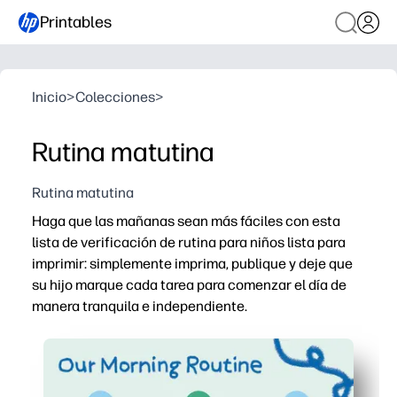
Printables
Inicio
>
Colecciones
>
Rutina matutina
Rutina matutina
Haga que las mañanas sean más fáciles con esta
lista de verificación de rutina para niños lista para
imprimir: simplemente imprima, publique y deje que
su hijo marque cada tarea para comenzar el día de
manera tranquila e independiente.
Por qué funciona:
Configuración sin preparación: puede imprimir en minut
Indicaciones visuales y aptas para niños: perfectas pa