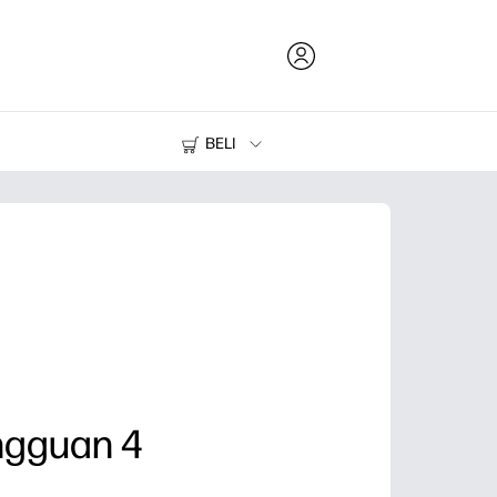
BELI
Tinta dan Toner
Printer
ngguan 4