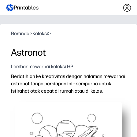
Printables
Beranda
>
Koleksi
>
Astronot
Lembar mewarnai koleksi HP
Berlatihlah ke kreativitas dengan halaman mewarnai
astronot tanpa persiapan ini - sempurna untuk
istirahat otak cepat di rumah atau di kelas.
Mengapa itu bekerja:
Kenyamanan cetak dan pergilah - Anda siap dalam hitung
Garis tebal mendukung pewarnaan yang rapi - membangun
Tema luar angkasa memicu rasa ingin tahu - petunjuk mu
Fokus bebas layar - aktivitas menenangkan yang membua