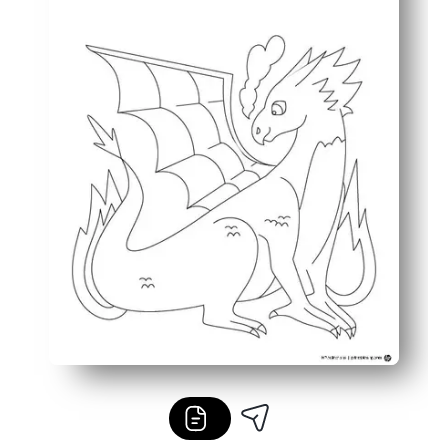
Bekerja untuk segala usia - pewarnaan krayon cepat ata