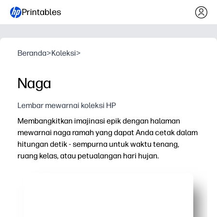
Printables
Beranda
>
Koleksi
>
Naga
Lembar mewarnai koleksi HP
Membangkitkan imajinasi epik dengan halaman
mewarnai naga ramah yang dapat Anda cetak dalam
hitungan detik - sempurna untuk waktu tenang,
ruang kelas, atau petualangan hari hujan.
Mengapa itu bekerja:
Aktivitas cetak dan pergi tanpa persiapan - bagus untu
Membangun keterampilan motorik halus dan kontrol pen
Meminta mendongeng dan kosa kata saat anak-anak m