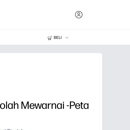
BELI
Tinta dan Toner
Printer
kolah Mewarnai -Peta