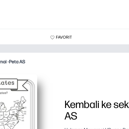
FAVORIT
nai -Peta AS
Kembali ke se
AS