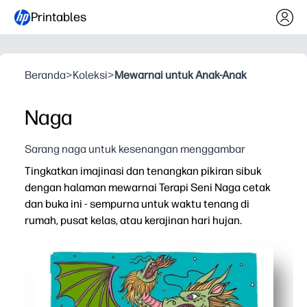
Printables
Beranda
>
Koleksi
>
Mewarnai untuk Anak-Anak
Naga
Sarang naga untuk kesenangan menggambar
Tingkatkan imajinasi dan tenangkan pikiran sibuk
dengan halaman mewarnai Terapi Seni Naga cetak
dan buka ini - sempurna untuk waktu tenang di
rumah, pusat kelas, atau kerajinan hari hujan.
Mengapa itu bekerja:
Cukup cetak dan warnai - tidak perlu persiapan, pemo
Timbangan, api, dan tekstur yang rumit mengundang fok
Mendukung keterampilan motorik halus, eksplorasi warn