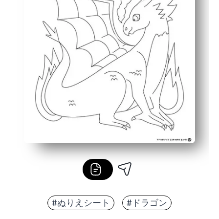
#ぬりえシート
#ドラゴン