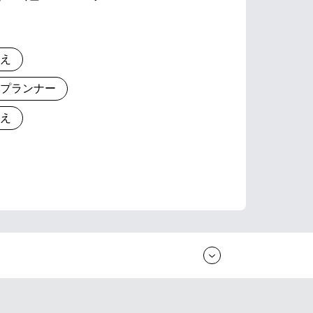
りえ
とプランナー
りえ