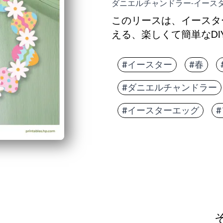
ダニエルチャンドラー-イース
このリースは、イースタ
える、楽しくて簡単なDI
なぜ効果があるのか:
印刷、カット、組み立
#イースター
#春
お子様に優しいステッ
#ダニエルチャンドラー
お好みのスタイルに合
兄弟姉妹や学生のため
#イースターエッグ