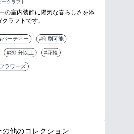
タークラフト
ーの室内装飾に陽気な春らしさを添
Yクラフトです。
ては数分で完了します。準備や特別な工具は必要
#パーティー
#印刷可能
プで、小さな手を動かしながら、はさみのスキル
#20 分以上
#花輪
わせて卵と色を混ぜて組み合わせてください。ド
に必要な数だけ再印刷できます。テープや接着剤
#フラワーズ
その他のコレクション