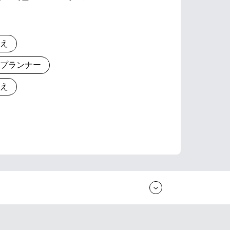
りえ
とプランナー
りえ