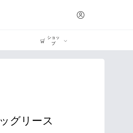
ショッ
プ
インク & トナー
プリンター
ッグリース