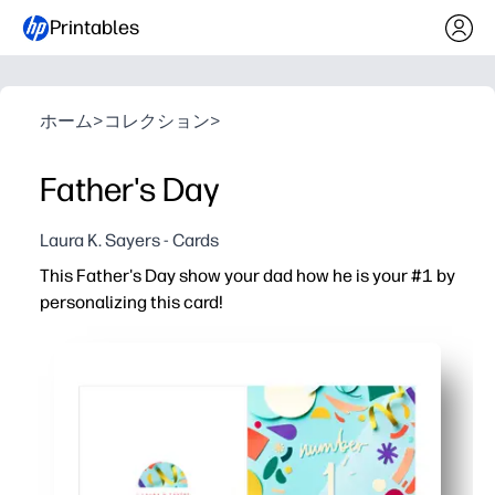
Printables
ホーム
>
コレクション
>
Father's Day
Laura K. Sayers - Cards
This Father's Day show your dad how he is your #1 by
personalizing this card!