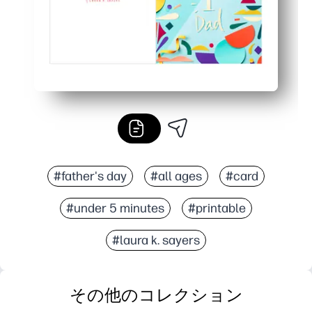
#father's day
#all ages
#card
#under 5 minutes
#printable
#laura k. sayers
その他のコレクション