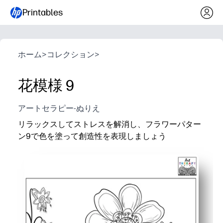
Printables
ホーム
>
コレクション
>
花模様 9
アートセラピー-ぬりえ
リラックスしてストレスを解消し、フラワーパター
ン9で色を塗って創造性を表現しましょう
なぜ効果があるのか:
準備不要で印刷可能-自宅や学校で数分で印刷して塗り
細部までこだわった花柄-集中力を保ち、ストレスを
落ち着いたコーナー、アートセンター、または自宅で
再利用可能-クレヨン、色鉛筆、またはマーカーで再